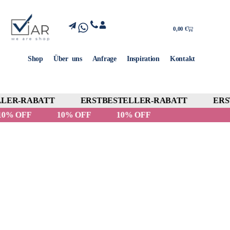
0,00
€
Shop
Über uns
Anfrage
Inspiration
Kontakt
LER-RABATT
ERSTBESTELLER-RABATT
ERST
10% OFF
10% OFF
10% OFF