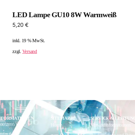
LED Lampe GU10 8W Warmweiß
5,20
€
inkl. 19 % MwSt.
zzgl.
Versand
NFORMATIONEN
SITEMAP
SERVICE & LEISTUN
10052895
Home
Versandinformationen
ofen 6,