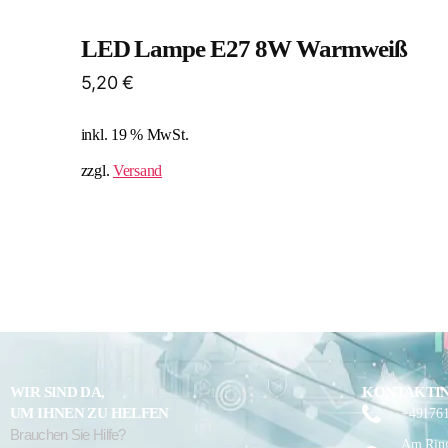
LED Lampe E27 8W Warmweiß
5,20
€
inkl. 19 % MwSt.
zzgl.
Versand
WIR SIND DA,
KONTAKTI
UM IHNEN ZU HELFEN
+49176
Brauchen Sie Hilfe?
Am Ring