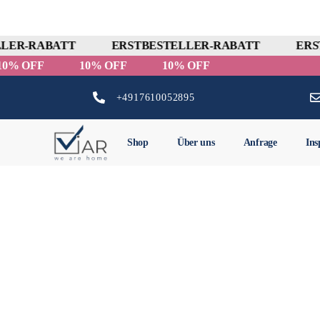
LER-RABATT
ERSTBESTELLER-RABATT
ERS
10% OFF
10% OFF
10% OFF
+4917610052895
Shop
Über uns
Anfrage
Ins