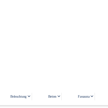
8 W
Beleuchtung
Betten
Fassauna