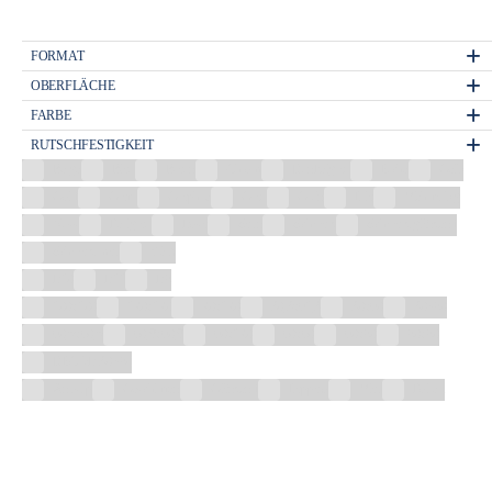
FORMAT
OBERFLÄCHE
FARBE
RUTSCHFESTIGKEIT
Beige
Blau
Braun
Chrom
Dunkelgrau
Eiche
Gelb
Gold
Grafit
Graphite
Grau
Grün
Lila
Mehrfarbig
Nuss
Perlgrau
Rosa
Satin
Schwarz
Schwarz glänzend
Schwarz matt
Weiß
R10
R11
R9
100x100
120x120
20x120
30,3x61,3
30x60
30×90
60,5x60,5
60,8x60,8
60x120
60x60
60x90
90x90
DECOR 30×90
Antislip
Geschliffen
Glänzend
Lappato
Matt
Poliert