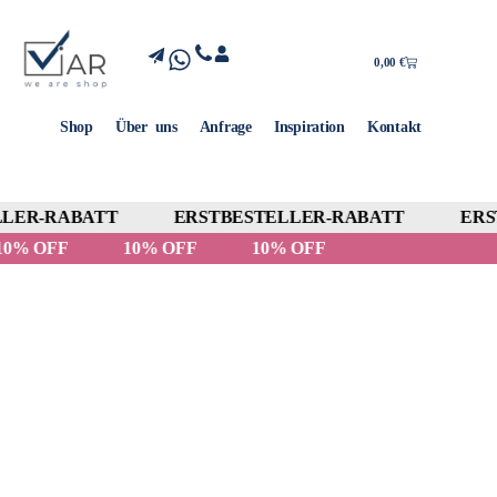
0,00
€
Shop
Über uns
Anfrage
Inspiration
Kontakt
LER-RABATT
ERSTBESTELLER-RABATT
ERST
10% OFF
10% OFF
10% OFF