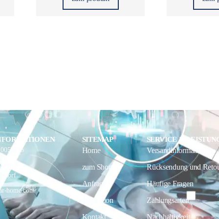
NFORMATIONEN
SITEMAP
SERVICE & LEISTUN
10052895
Home
Versandinformationen
ofen 6,
zum Shop
Rücksendung und Reto
iedorf
Anfrage
Häufige Fragen
ar-home.com
Inspiration
Zahlungsarten
Kontakt
Nachhaltigkeit