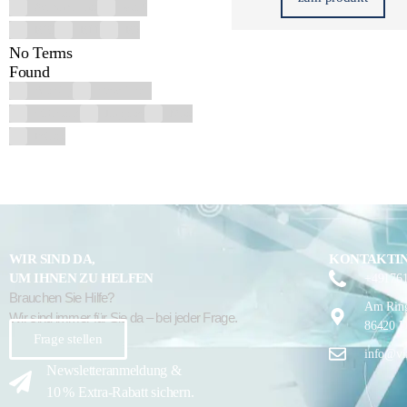
Schwarz matt
Weiß
R10
R11
R9
No Terms
Found
Antislip
Geschliffen
Glänzend
Lappato
Matt
Poliert
WIR SIND DA,
KONTAKTI
UM IHNEN ZU HELFEN
+49176
Brauchen Sie Hilfe?
Am Ring
Wir sind immer für Sie da – bei jeder Frage.
86420 D
Frage stellen
info@vi
Newsletteranmeldung &
10 % Extra-Rabatt sichern.