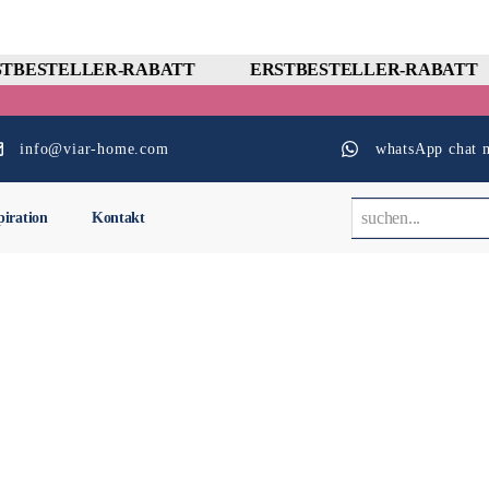
TBESTELLER-RABATT
ERSTBESTELLER-RABATT
info@viar-home.com
whatsApp chat m
piration
Kontakt