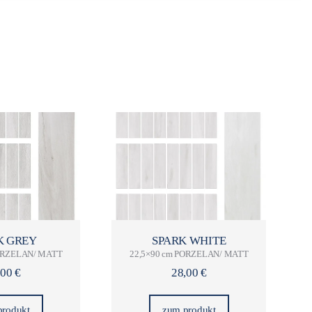
K GREY
SPARK WHITE
PORZELAN/ MATT
22,5×90 cm PORZELAN/ MATT
,00
€
28,00
€
produkt
zum produkt