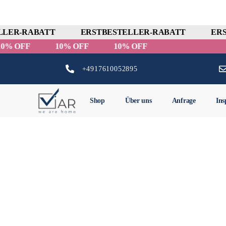
LER-RABATT
ERSTBESTELLER-RABATT
ERS
10% OFF
10% OFF
10% OFF
+4917610052895
Shop
Über uns
Anfrage
Ins