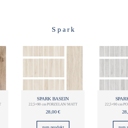
Spark
SPARK BASEIN
SPAR
T
22,5×90 cm PORZELAN/ MATT
22,5×90 cm 
28,00
€
28
zum produkt
zum 