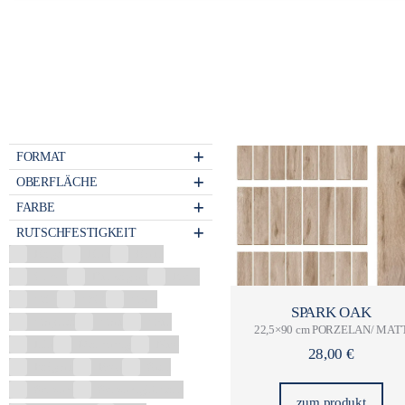
FORMAT
OBERFLÄCHE
FARBE
RUTSCHFESTIGKEIT
Beige
Blau
Braun
Chrom
Dunkelgrau
Eiche
Gelb
Gold
Grafit
SPARK OAK
Graphite
Grau
Grün
22,5×90 cm PORZELAN/ MAT
Lila
Mehrfarbig
Nuss
28,00
€
Perlgrau
Rosa
Satin
Schwarz
Schwarz glänzend
zum produkt