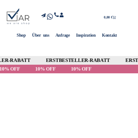
0,00
€
Shop
Über uns
Anfrage
Inspiration
Kontakt
ER-RABATT
ERSTBESTELLER-RABATT
ERST
10% OFF
10% OFF
10% OFF