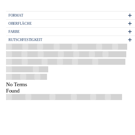
FORMAT
OBERFLÄCHE
FARBE
RUTSCHFESTIGKEIT
Beige
Blau
Braun
Chrom
Dunkelgrau
Eiche
Gelb
Gold
Grafit
Graphite
Grau
Grün
Lila
Mehrfarbig
Nuss
Perlgrau
Rosa
Satin
Schwarz
Schwarz glänzend
Schwarz matt
Weiß
R10
R11
R9
No Terms
Found
Antislip
Geschliffen
Glänzend
Lappato
Matt
Poliert