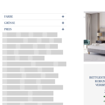
FARBE
GRÖSSE
PREIS
Beige
Blau
Braun
Chrom
Dunkelgrau
Eiche
Gelb
Gold
Grafit
Graphite
Grau
Grün
Lila
Mehrfarbig
Nuss
Perlgrau
Rosa
Satin
Schwarz
Schwarz glänzend
Schwarz matt
Weiß
100x120
100x200
100x45
1096x500
1150x500
120x120
BETTGESTE
ROBUS
120x200
120x45
1320x500
VERBI
140x120
140x200
1500х750х580
1500х780х720
1500х800х580
●
1500х800х600
1600х750х580
a
160x120
160x200
1670х840х560