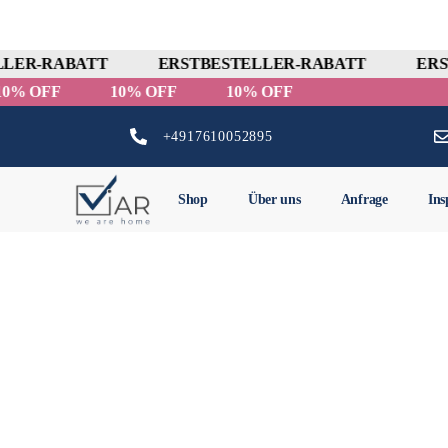
LER-RABATT
ERSTBESTELLER-RABATT
ERS
10% OFF
10% OFF
10% OFF
+4917610052895
Shop
Über uns
Anfrage
Ins