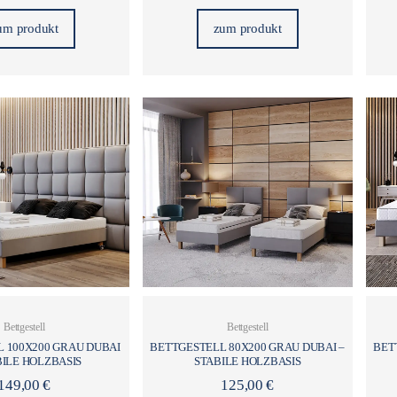
um produkt
zum produkt
Bettgestell
Bettgestell
 100X200 GRAU DUBAI
BETTGESTELL 80X200 GRAU DUBAI –
BET
BILE HOLZBASIS
STABILE HOLZBASIS
149,00
€
125,00
€