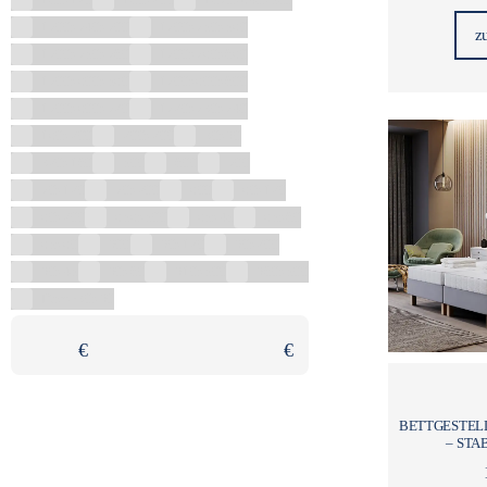
1700х740х700
1700х750х580
z
1700х750х760
1700х780х680
1700х800х580
1700х800х600
1700х800х720
1720х730х740
180x200
200x200
30х90
320x160
500
600
700
70x120
70x200
800
80x120
80x200
858x500
85x45
85x60
85x80
900
90x120
90x200
90x45
90x60
910x500
960х500
Decor 30x90
€
€
BETTGESTELL
– STA