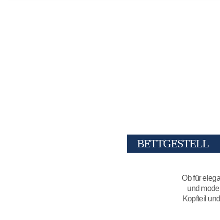
BETTGESTELL
Ob für eleg
und modern
Kopfteil und