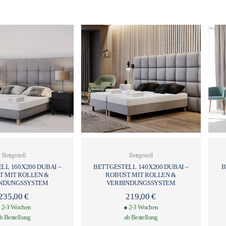
Bettgestell
Bettgestell
LL 160X200 DUBAI –
BETTGESTELL 140X200 DUBAI –
B
T MIT ROLLEN &
ROBUST MIT ROLLEN &
NDUNGSSYSTEM
VERBINDUNGSSYSTEM
235,00
€
219,00
€
 2-3 Wochen
● 2-3 Wochen
b Bestellung
ab Bestellung