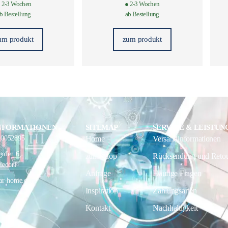
 2-3 Wochen
● 2-3 Wochen
b Bestellung
ab Bestellung
um produkt
zum produkt
NFORMATIONEN
SITEMAP
SERVICE & LEISTUN
10052895
Home
Versandinformationen
ofen 6,
zum Shop
Rücksendung und Reto
iedorf
Anfrage
Häufige Fragen
ar-home.com
Inspiration
Zahlungsarten
Kontakt
Nachhaltigkeit