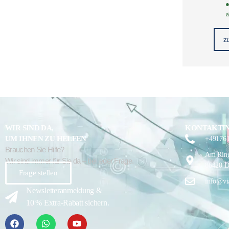
●
a
z
WIR SIND DA,
KONTAKTI
UM IHNEN ZU HELFEN
+49176
Brauchen Sie Hilfe?
Am Ring
Wir sind immer für Sie da – bei jeder Frage.
86420 D
Frage stellen
info@vi
Newsletteranmeldung &
10 % Extra-Rabatt sichern.